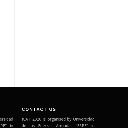
CONTACT US
ersidad
ICAT 2020 is organised by Universidad
PE” in
de las Fuerzas Armadas “ESPE” in