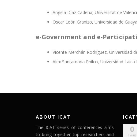
Angela Díaz Cadena, Universitat de Valenci
Oscar León Granizo, Universidad de Guayaq
e-Government and e-Participat
Vicente Merchán Rodríguez, Universidad d
Alex Santamaría Philco, Universidad Laica 
ABOUT ICAT
ICAT
0
The ICAT series of conferences aims
to bring together top researchers and
Hours